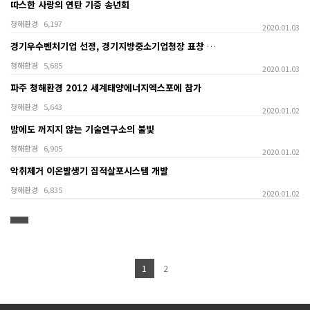
따스한 사랑의 연탄 기증 송년회
청해환경
6,197
2020.01.03
경기우수벤처기업 선정, 경기지방중소기업청장 표창 수상
청해환경
5,685
2020.01.03
파주 청해환경 2012 세계태양에너지엑스포에 참가
청해환경
5,643
2020.01.02
밤에도 꺼지지 않는 기술연구소의 불빛
청해환경
6,905
2020.01.02
악취제거 이온발생기 집적살포시스템 개발
청해환경
6,835
2020.01.02
1
2