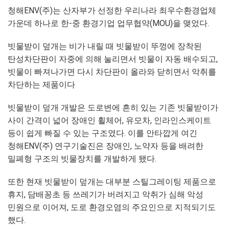
청해ENV(주)는 산자부가 선정한 우리나라 최우수환경업체
가운데 하나로 한-중 환경기업 업무협약(MOU)을 맺었다.
빗물받이 덮개는 비가 내릴 때 빗물받이 뚜껑에 장착된
탄성차단판이 자중에 의해 눌리면서 빗물이 자동 배수되고,
빗물이 빠져나가면 다시 차단판이 올라와 닫히면서 악취를
차단하는 제품이다
빗물받이 덮개 개발은 도로변에 흔히 있는 기존 빗물받이가
사이 간격이 넓어 장애인 휠체어, 유모차, 인라인스케이트
등이 쉽게 빠질 수 있는 구조였다. 이를 안타깝게 여긴
청해ENV(주) 연구기술진은 장애인, 노약자 등을 배려한
밀폐형 구조의 빗물장치를 개발하게 됐다.
또한 현재 빗물받이 덮개는 대부분 스틸그레이팅 제품으로
휴지, 담배꽁초 등 쓰레기가 버려지고 악취가 심해 악성
민원으로 이어져, 도로 환경오염의 주요인으로 지적되기도
했다.