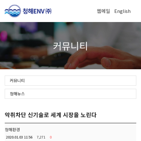
웹메일
English
To
커뮤니티
na
커뮤니티
청해뉴스
악취차단 신기술로 세계 시장을 노린다
청해환경
2020.01.03 11:56
7,271
0