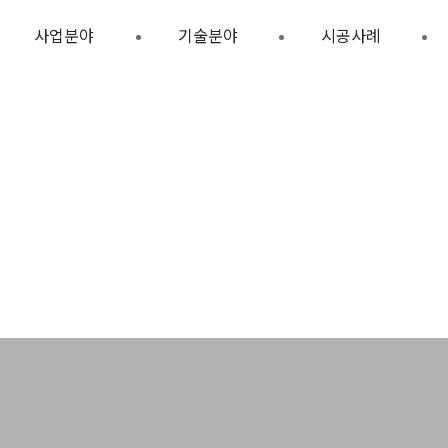
사업분야
기술분야
시공사례
∙폐수처리시설 설계 ∙ 시공