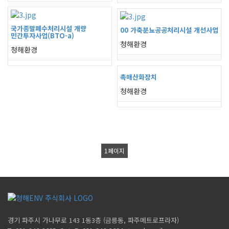
국가종말폐수처리시설 개량
00 가축분뇨공공처리시설 개선사업
민간투자사업(BTO-a)
청해환경
청해환경
촉매산화장치
청해환경
1
페이지
경기 파주시 가나무로 143 1동3층 (금릉동, 파주메트로프라자)